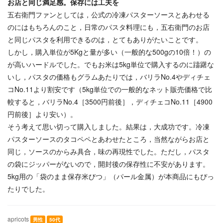
お店と同じ満足感。保存には工夫を
五右衛門ファンとしては，公式の冷凍パスターソースとあわせる
のにはもちろんのこと，日常のパスタ料理にも，五右衛門のお店
と同じパスタを利用できるのは，とてもありがたいことです。
しかし，購入単位が5Kgと量が多い（一般的な500gの10倍！）の
が高いハードルでした。でもお米は5kg単位で購入するのに躊躇な
いし，パスタの価格もグラムあたりでは，バリラNo.4やディチェ
コNo.11より割安です（5kg単位での一般的なネット販売価格で比
較すると，バリラNo.4［3500円前後］，ディチェコNo.11［4900
円前後］より安い）。
そう考えて思い切って購入しました。結果は，大成功です。冷凍
パスターソースのタコペペとあわせたところ，当然ながらお店と
同じ，ソースのからみ具合，味の再現性でした。ただし，パスタ
の袋にジッパーがないので，開封後の保存性に不安があります。
5kg用の「袋のまま保存米びつ」（パール金属）が本商品にもぴっ
たりでした。
apricots
男性
50代