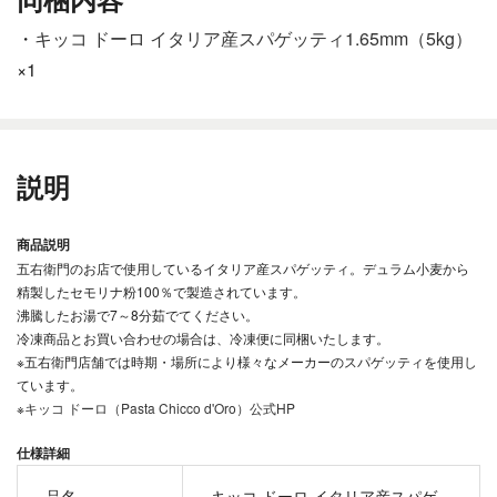
・
キッコ ドーロ イタリア産スパゲッティ1.65mm（5kg）
×1
説明
商品説明
五右衛門のお店で使用しているイタリア産スパゲッティ。デュラム小麦から
精製したセモリナ粉100％で製造されています。
沸騰したお湯で7～8分茹でてください。
冷凍商品とお買い合わせの場合は、冷凍便に同梱いたします。
※五右衛門店舗では時期・場所により様々なメーカーのスパゲッティを使用し
ています。
※
キッコ ドーロ（Pasta Chicco d'Oro）公式HP
仕様詳細
品名
キッコ ドーロ イタリア産スパゲ