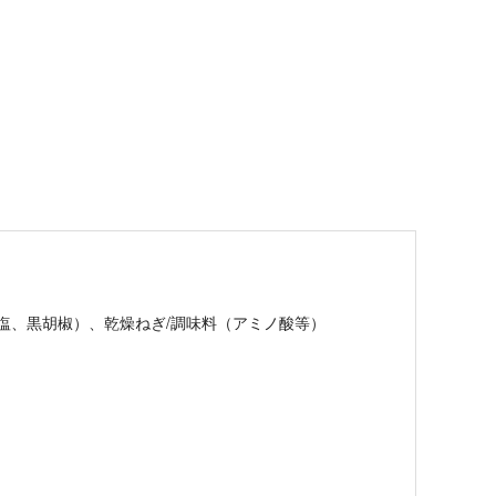
塩、黒胡椒）、乾燥ねぎ/調味料（アミノ酸等）