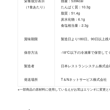
栄養成分表示
熱量：539kcal
（1食あたり）
たんぱく質：10.3g
脂質：51.4g
炭水化物：6.1g
食塩相当量：2.3g
賞味期限
製造日より180日。90日以上
保存方法
-18℃以下の冷凍庫で保管し
製造者
日本レストランシステム株式会
発送場所
T＆Nネットサービス株式会社
※一部商品の原材料に使用しているえがお茸はエリンギに変更と