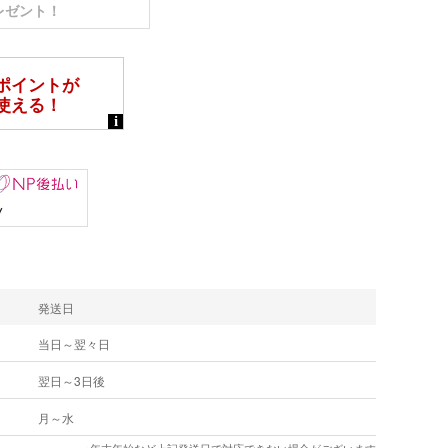
レゼント！
発送日
当日～翌々日
翌日～3日後
月～水