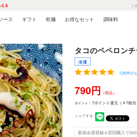
らえる
こ
ソース
ギフト
乾麺
お得なセット
調味料
タコのペペロンチ
126件
790円
（税込）
：7ポイント還元（￥7相当
ポイント
シェアする:
新規会員登録
＆初回購入で30